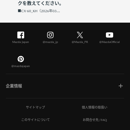
クを教えてください。
■CX-60_KH（2026年03...
Mazda Japan
@mazda_jp
@Mazda_PR
@MazdaOfficial
@mazdajapan
企業情報
マツダについて
サイトマップ
個人情報の取扱い
このサイトについて
お問合せ先/FAQ
ひとを想う価値創造