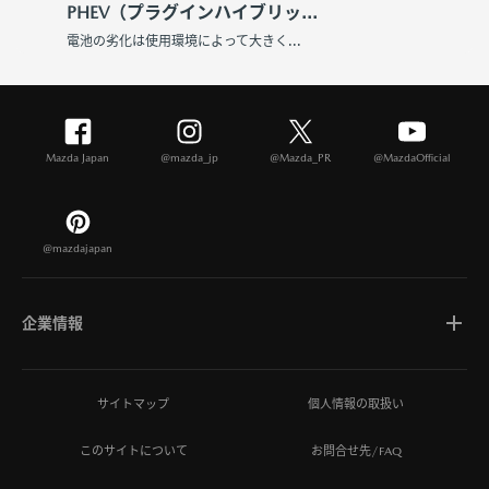
PHEV（プラグインハイブリッ...
電池の劣化は使用環境によって大きく...
Mazda Japan
@mazda_jp
@Mazda_PR
@MazdaOfficial
@mazdajapan
企業情報
マツダについて
サイトマップ
個人情報の取扱い
このサイトについて
お問合せ先/FAQ
ひとを想う価値創造