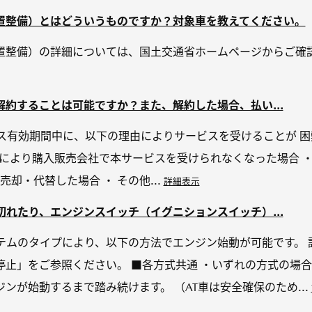
置整備）とはどういうものですか？対象車を教えてください。
置整備）の詳細については、国土交通省ホームページからご確認
約することは可能ですか？また、解約した場合、払い...
ビス有効期間中に、以下の理由によりサービスを受けることが 
居により購入販売会社で本サービスを受けられなくなった場合 
売却・代替した場合 ・ その他...
詳細表示
れたり、エンジンスイッチ（イグニションスイッチ）...
テムのタイプにより、以下の方法でエンジン始動が可能です。 
停止」をご参照ください。 ■各方式共通 ・いずれの方式の場
ンが始動するまで踏み続けます。 （AT車は安全確保のため...