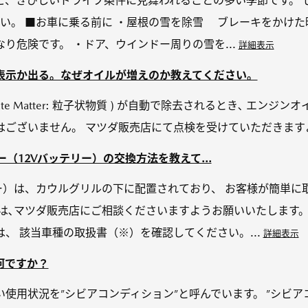
ど、きびしいドライブ条件に見舞われることの多い季節です。 
さい。 ■お車に乗る前に ・屋根の雪を除雪 ブレーキをかけ
り危険です。 ・ドア、ウインドー周りの雪を...
詳細表示
表示か出る。なぜオイルが増えのか教えてください。
iculate Matter: 粒子状物質 ) が自動で除去されるとき､ エ
はございません。 マツダ販売店にて点検を受けていただきます
テリー（12Vバッテリー）の交換方法を教えて...
ー）は、カウルグリルの下に配置されており、 お客様が簡単に
は､マツダ販売店にご相談くださいますようお願いいたします。 
、 該当車種の取扱書（※）を確認してください。...
詳細表示
何ですか？
使用状況を”シビアコンディション”と呼んでいます。 ”シビア