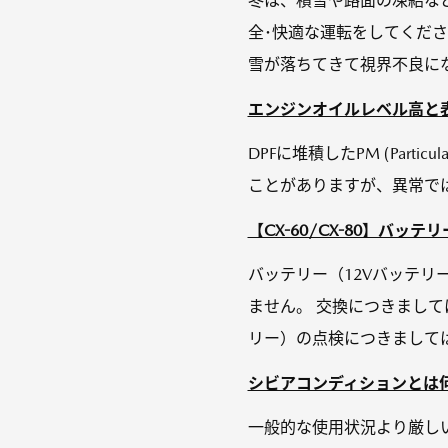
冬は、積雪や路面の凍結な
全･快適な運転をしてくだ
雪が落ちてきて視界不良にな
エンジンオイルレベル高と
DPFに堆積したPM (Part
ことがありますが、異常で
【CX-60/CX-80】バッ
バッテリー（12Vバッテリ
ません。 交換につきまして
リー）の点検につきましては
シビアコンディションとは
一般的な使用状況より厳しい