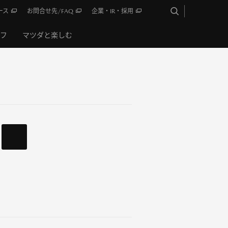
ース
お問合せ先/FAQ
企業・IR・採用
イフ
マツダと楽しむ