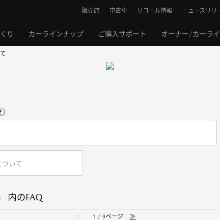
販売店
中古車
リコール情報
ニュースリリ
くり
カーラインナップ
ご購入サポート
オーナー/カーラ
て
 内のFAQ
≪
1 / 9ページ
≫