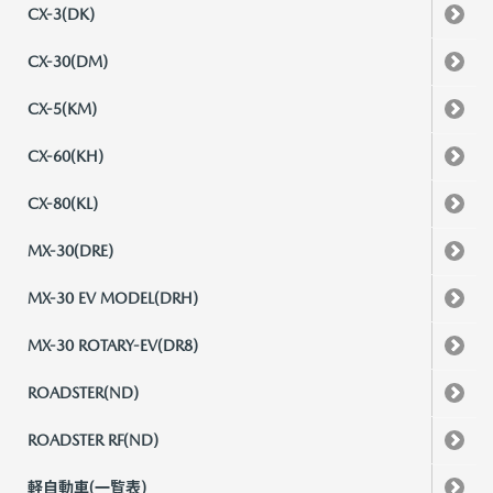
CX-3(DK)
CX-30(DM)
CX-5(KM)
CX-60(KH)
CX-80(KL)
MX-30(DRE)
MX-30 EV MODEL(DRH)
MX-30 ROTARY-EV(DR8)
ROADSTER(ND)
ROADSTER RF(ND)
軽自動車(一覧表)