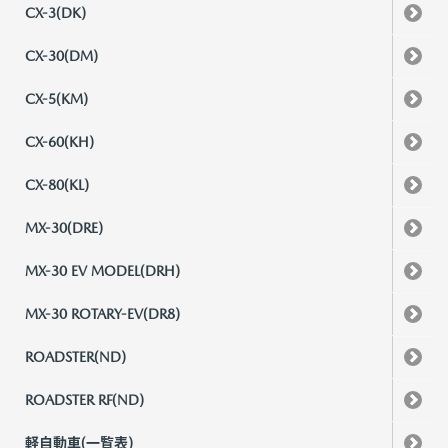
CX-3(DK)
CX-30(DM)
CX-5(KM)
CX-60(KH)
CX-80(KL)
MX-30(DRE)
MX-30 EV MODEL(DRH)
MX-30 ROTARY-EV(DR8)
ROADSTER(ND)
ROADSTER RF(ND)
軽自動車(一覧表)