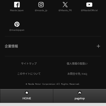
Mazda Japan
@mazda_jp
@Mazda_PR
@MazdaOfficial
@mazdajapan
企業情報
マツダについて
サイトマップ
個人情報の取扱い
このサイトについて
お問合せ先/FAQ
ひとを想う価値創造
© Mazda Motor Corporation All Rights Reserved.
MAZDA MIRAI BASE
HOME
pagetop
サステナビリティ