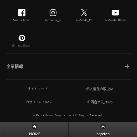
Mazda Japan
@mazda_jp
@Mazda_PR
@MazdaOfficial
@mazdajapan
企業情報
マツダについて
サイトマップ
個人情報の取扱い
このサイトについて
お問合せ先/FAQ
ひとを想う価値創造
© Mazda Motor Corporation All Rights Reserved.
MAZDA MIRAI BASE
HOME
pagetop
サステナビリティ