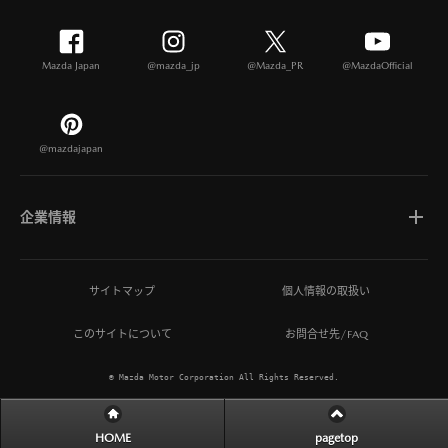
Mazda Japan
@mazda_jp
@Mazda_PR
@MazdaOfficial
@mazdajapan
企業情報
マツダについて
サイトマップ
個人情報の取扱い
このサイトについて
お問合せ先/FAQ
ひとを想う価値創造
© Mazda Motor Corporation All Rights Reserved.
MAZDA MIRAI BASE
HOME
pagetop
サステナビリティ