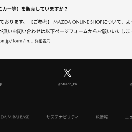
ニカー等）を販売していますか？
売しております。 【ご参考】 MAZDA ONLINE SHOPについて
載が無いお問い合わせは以下ページフォームからお願いいたしま
on.jp/form/in...
詳細表示
p
@Mazda_PR
@
DA MIRAI BASE
サステナビリティ
IR情報
ニ