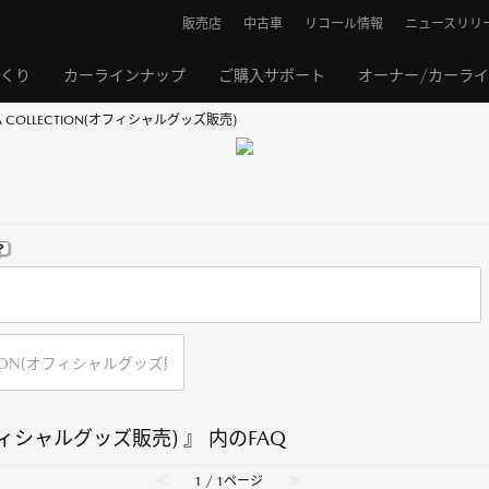
販売店
中古車
リコール情報
ニュースリリ
くり
カーラインナップ
ご購入サポート
オーナー/カーラ
A COLLECTION(オフィシャルグッズ販売)
オフィシャルグッズ販売) 』 内のFAQ
≪
1 / 1ページ
≫