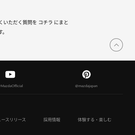
、よくいただく質問を コチラ にまと
す。
MazdaOfficial
@mazdajapan
ュースリリース
採用情報
体験する・楽しむ