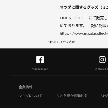
マツダに関するグッズ（ミ
ONLINE SHOP にて販
めております。 上記に記
https://www.mazdacollecti
1件中 1 - 1 件を表示
Mazda Japan
@mazda_j
企業情報
マツダについて
ひとを想う価値創造
MAZ