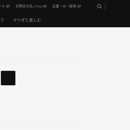
ース
お問合せ先/FAQ
企業・IR・採用
イフ
マツダと楽しむ