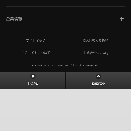
企業情報
マツダについて
サイトマップ
個人情報の取扱い
このサイトについて
お問合せ先/FAQ
ひとを想う価値創造
© Mazda Motor Corporation All Rights Reserved.
MAZDA MIRAI BASE
HOME
pagetop
サステナビリティ
IR情報
ニュースリリース