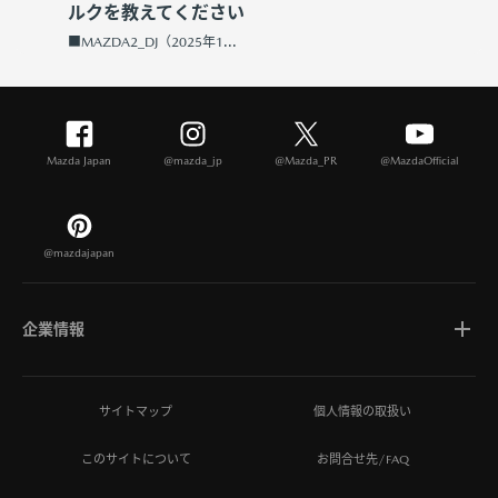
ルクを教えてください
■MAZDA2_DJ（2025年1...
Mazda Japan
@mazda_jp
@Mazda_PR
@MazdaOfficial
@mazdajapan
企業情報
マツダについて
サイトマップ
個人情報の取扱い
このサイトについて
お問合せ先/FAQ
ひとを想う価値創造