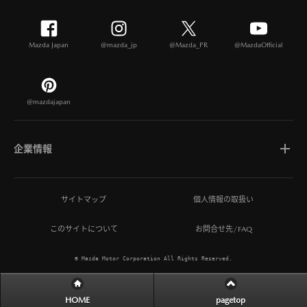
Mazda Japan
@mazda_jp
@Mazda_PR
@MazdaOfficial
@mazdajapan
企業情報
マツダについて
サイトマップ
個人情報の取扱い
このサイトについて
お問合せ先/FAQ
ひとを想う価値創造
© Mazda Motor Corporation All Rights Reserved.
MAZDA MIRAI BASE
HOME
pagetop
サステナビリティ