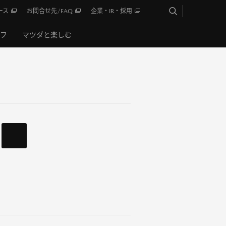
ース
お問合せ先/FAQ
企業・IR・採用
イフ
マツダと楽しむ