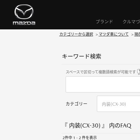
ブランド
クルマづ
カテゴリーから選択
>
マツダ車について
>
現
キーワード検索
スペースで区切って複数語検索が可能です
カテゴリー
『 内装(CX-30) 』 内のFAQ
2件中 1 - 2 件を表示