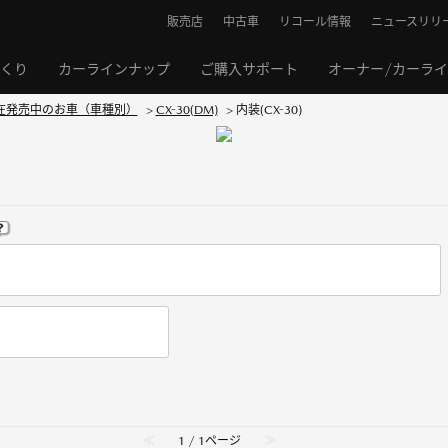
販売店
中古車
リコール情報
ニュースリリ
くり
カーラインナップ
ご購入サポート
オーナー/カーラ
在発売中のお車（車種別）
>
CX-30(DM)
>
内装(CX-30)
≪
1 / 1ページ
≫