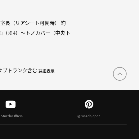
） 荷室長（リアシート可倒時） 約
フロア面（※4）～トノカバー（中央下
1：サブトランク含む
詳細表示
MazdaOfficial
@mazdajapan