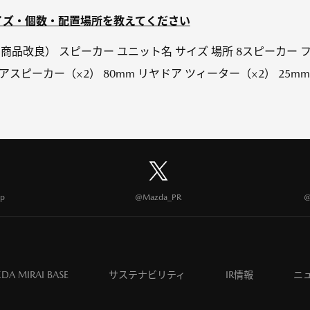
サイズ・個数・配置場所を教えてください
10月 商品改良） スピーカー ユニット名 サイズ 場所 8スピーカ
アスピーカー（×2） 80mm リヤドア ツィーター（×2） 25
p
@Mazda_PR
@
DA MIRAI BASE
サステナビリティ
IR情報
ニ