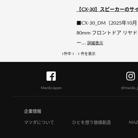
【CX-30】スピーカーの
■CX-30_DM（2025年
80mm フロントドア リヤド
ー...
詳細表示
1件中 1 - 1 件を表示
Mazda Japan
@mazda_j
企業情報
マツダについて
ひとを想う価値創造
MAZ