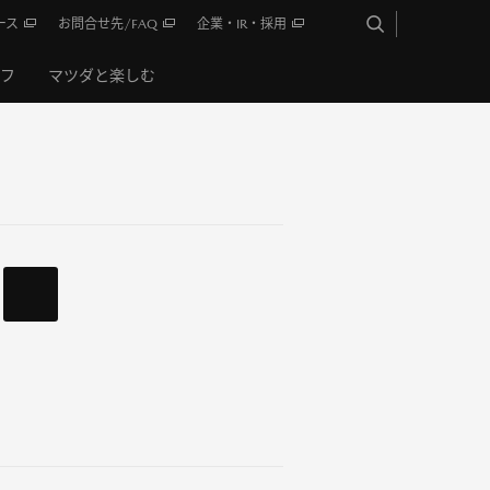
ース
お問合せ先/FAQ
企業・IR・採用
イフ
マツダと楽しむ