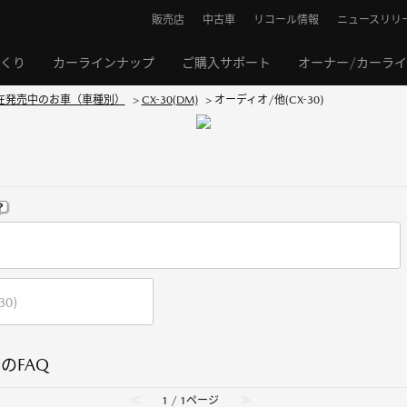
販売店
中古車
リコール情報
ニュースリリ
くり
カーラインナップ
ご購入サポート
オーナー/カーラ
在発売中のお車（車種別）
>
CX-30(DM)
>
オーディオ/他(CX-30)
内のFAQ
≪
1 / 1ページ
≫