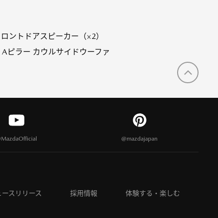
ー フロントドアスピーカー（×2）
mm Aピラー カウルサイドウーファ
MazdaOfficial
@mazdajapan
ュースリリース
採用情報
体験する・楽しむ