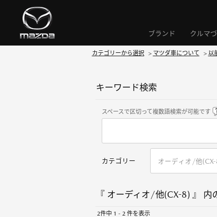
ブランド
クルマづ
カテゴリーから選択
>
マツダ車について
>
以
キーワード検索
スペースで区切って複数語検索が可能です
カテゴリー
『 オーディオ/他(CX-8) 』 内
2件中 1 - 2 件を表示