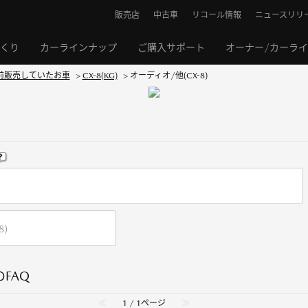
販売店
中古車
リコール情報
ニュースリリ
くり
カーラインナップ
ご購入サポート
オーナー/カーラ
前販売していたお車
>
CX-8(KG)
>
オーディオ/他(CX-8)
のFAQ
≪
1 / 1ページ
≫