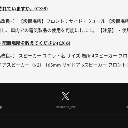
ていますか。(CX-8)
1月 商品改良~） 【設置場所】フロント：サイド・ウォール 【設置
源を供給し、車内での電気製品の使用を可能にします。 【注意】 ・使⽤
配置場所を教えてください(CX-8)
月 商品改良~） スピーカー ユニット名 サイズ 場所 4スピーカー 
ドアスピーカー（×2） 165mm リヤドア 6スピーカー フロント
p
@Mazda_PR
@