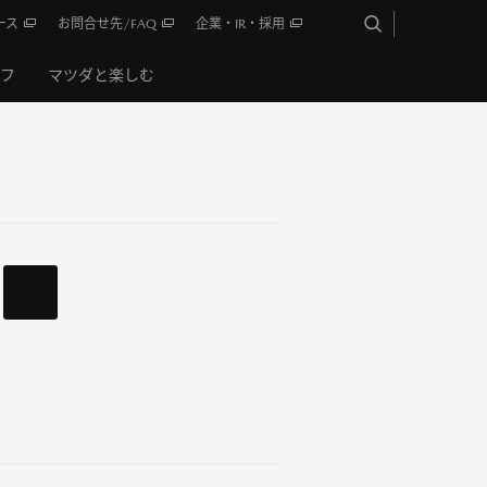
ース
お問合せ先/FAQ
企業・IR・採用
イフ
マツダと楽しむ