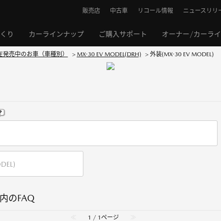
販売店
中古車
リコール情報
ニュースリリ
くり
カーラインナップ
ご購入サポート
オーナー/カーラ
在発売中のお車（車種別）
>
MX-30 EV MODEL(DRH)
>
外装(MX-30 EV MODEL)
』 内のFAQ
≪
1 / 1ページ
≫