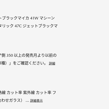
ェットブラックマイカ 41W マシーン
タリック 47C ジェットブラックマ
 リア側 350 以上の発売月より以前の
車種）」をご確認ください。
詳細
 熱線 カット率 紫外線 カット率 フ
わせガラス） ...
詳細表示