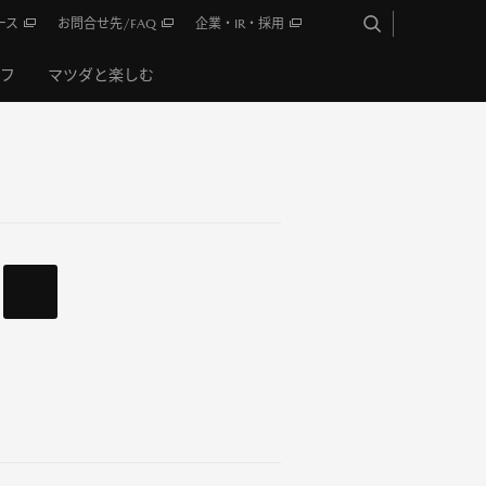
ース
お問合せ先/FAQ
企業・IR・採用
イフ
マツダと楽しむ