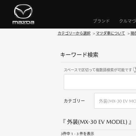
ブランド
クルマづ
カテゴリーから選択
>
マツダ車について
>
現
キーワード検索
スペースで区切って複数語検索が可能です
カテゴリー
『 外装(MX-30 EV MODEL) 
3件中 1 - 3 件を表示