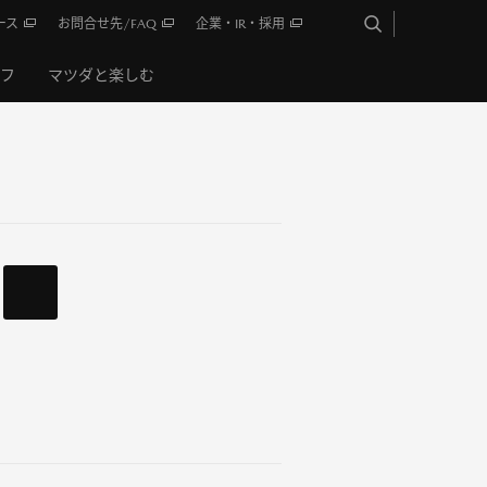
ース
お問合せ先/FAQ
企業・IR・採用
イフ
マツダと楽しむ