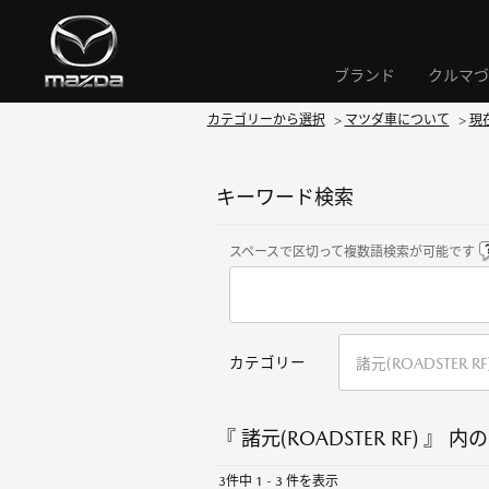
ブランド
クルマづ
カテゴリーから選択
>
マツダ車について
>
現
キーワード検索
スペースで区切って複数語検索が可能です
カテゴリー
『 諸元(ROADSTER RF) 』 内の
3件中 1 - 3 件を表示