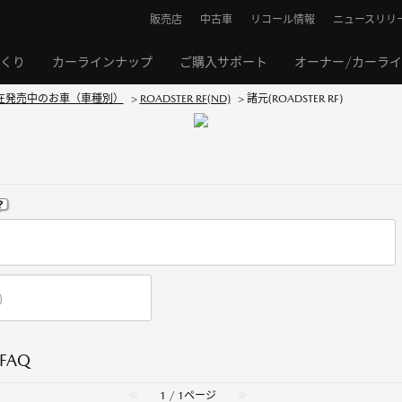
販売店
中古車
リコール情報
ニュースリリ
くり
カーラインナップ
ご購入サポート
オーナー/カーラ
在発売中のお車（車種別）
>
ROADSTER RF(ND)
>
諸元(ROADSTER RF)
FAQ
≪
1 / 1ページ
≫