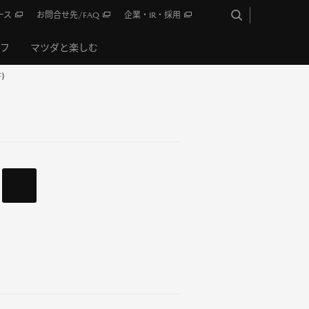
ース
お問合せ先/FAQ
企業・IR・採用
イフ
マツダと楽しむ
)