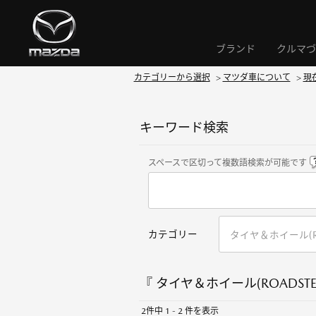
ブランド
クルマづ
カテゴリーから選択
>
マツダ車について
>
現
キーワード検索
スペースで区切って複数語検索が可能です
カテゴリー
『 タイヤ＆ホイール(ROADSTER
2件中 1 - 2 件を表示