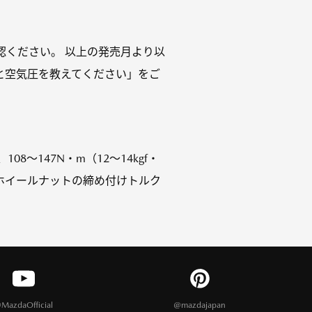
f」をご確認ください。 以上の発売月より以
と空気圧を教えてください」をご
08～147N・m（12～14kgf・
ホイールナットの締め付けトルク
MazdaOfficial
@mazdajapan