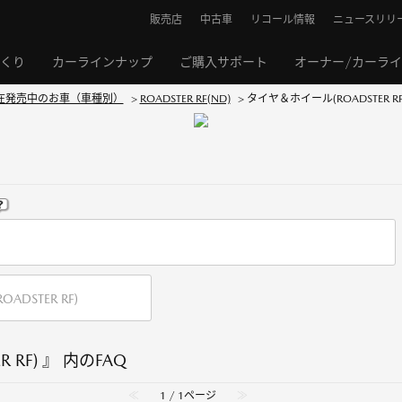
販売店
中古車
リコール情報
ニュースリリ
くり
カーラインナップ
ご購入サポート
オーナー/カーラ
在発売中のお車（車種別）
>
ROADSTER RF(ND)
>
タイヤ＆ホイール(ROADSTER RF
 RF) 』 内のFAQ
≪
1 / 1ページ
≫