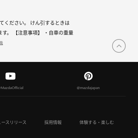
てください。 けん引するときは
す。 【注意事項】 ・⾃⾞の重量
示
MazdaOfficial
@mazdajapan
ュースリリース
採用情報
体験する・楽しむ