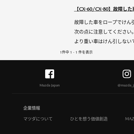
【CX-60/CX-80】故
故障した⾞をロープでけん
次の点に注意してください
より重い⾞はけん引しないで
1件中 1 - 1 件を表示
Mazda Japan
@mazda_j
企業情報
マツダについて
ひとを想う価値創造
MAZ