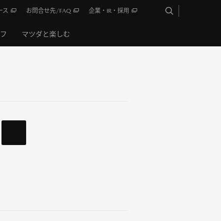
ース
お問合せ先/FAQ
企業・IR・採用
イフ
マツダと楽しむ