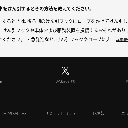
障した車をけん引するときの方法を教えてください。
引するときは､後ろ側のけん引フックにロープをかけてけん引し
。けん引フックや⾞体および駆動装置を損傷するおそれがありま
ください。 ・急発進など､けん引フックやロープに⼤...
詳細表
p
@Mazda_PR
@
DA MIRAI BASE
サステナビリティ
IR情報
ニ