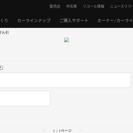
販売店
中古車
リコール情報
ニュースリリ
くり
カーラインナップ
ご購入サポート
オーナー/カーラ
けん引
≪
1 / 1ページ
≫