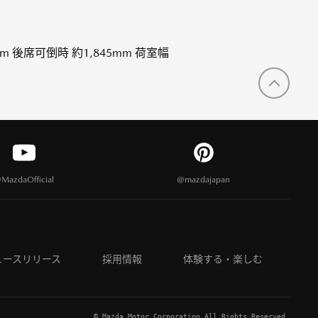
m 後席可倒時 約1,845mm 荷室幅
MazdaOfficial
@mazdajapan
ュースリリース
採用情報
体験する・楽しむ
© Mazda Motor Corporation All Rights Reserved.