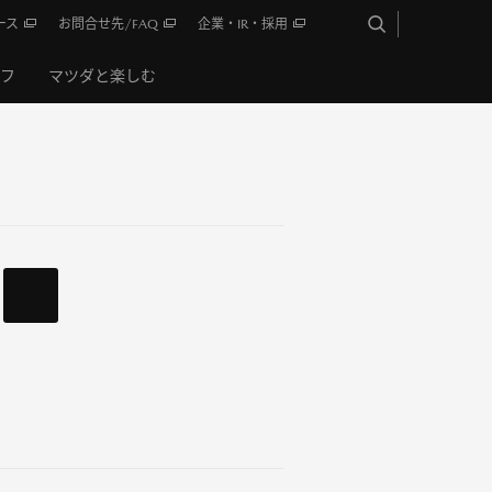
ース
お問合せ先/FAQ
企業・IR・採用
イフ
マツダと楽しむ