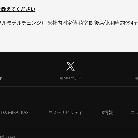
を教えてください
月 フルモデルチェンジ） ※社内測定値 荷室長 後席使用時 約994m
p
@Mazda_PR
@
DA MIRAI BASE
サステナビリティ
IR情報
ニ
先/FAQ