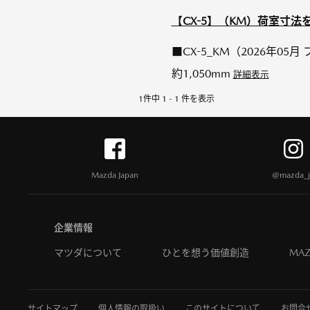
【CX-5】（KM）荷室寸法
■CX-5_KM（2026年05
約1,050mm
詳細表示
1件中 1 - 1 件を表示
Mazda Japan
@mazda_j
企業情報
マツダについて
ひとを想う価値創造
MAZ
サイトマップ
個人情報の取扱い
このサイトについて
お問合せ