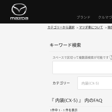
ブランド
クルマづ
カテゴリーから選択
>
マツダ車について
>
現
キーワード検索
スペースで区切って複数語検索が可能です
カテゴリー
『 内装(CX-5) 』 内のFAQ
1件中 1 - 1 件を表示