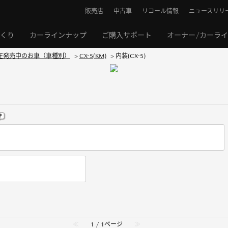
販売店
中古車
リコール情報
ニュースリリ
くり
カーラインナップ
ご購入サポート
オーナー/カーラ
在発売中のお車（車種別）
>
CX-5(KM)
>
内装(CX-5)
≪
1 / 1ページ
≫