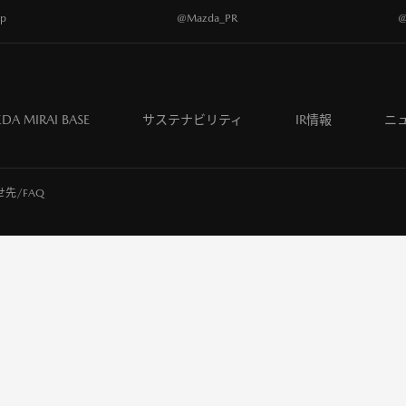
p
@Mazda_PR
@
DA MIRAI BASE
サステナビリティ
IR情報
ニ
先/FAQ