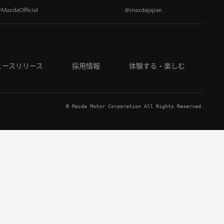
MazdaOfficial
@mazdajapan
ュースリリース
採用情報
体験する・楽しむ
© Mazda Motor Corporation All Rights Reserved.