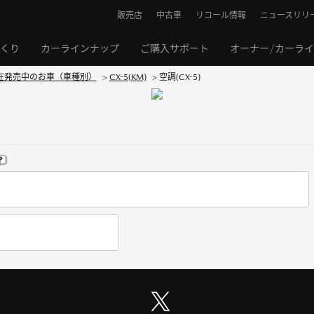
販売店
中古車
リコール情報
ニュースリリ
くり
カーラインナップ
ご購入サポート
オーナー/カーラ
在発売中のお車（車種別）
>
CX-5(KM)
>
空調(CX-5)