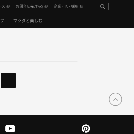
ース
お問合せ先/FAQ
企業・IR・採用
イフ
マツダと楽しむ