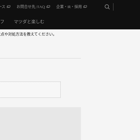
ース
お問合せ先/FAQ
企業・IR・採用
イフ
マツダと楽しむ
意点や対処方法を教えてください。