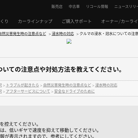
販売店
中古車
リコール情報
ニュースリリ
くり
カーラインナップ
ご購入サポート
オーナー/カーラ
自然災害発生時の注意点など
>
浸水時の対応
>
クルマの浸水・冠水についての注
ついての注意点や対処方法を教えてください。
択
>
トラブルが起きたら
>
自然災害発生時の注意点など
>
浸水時の対応
択
>
アフターサービスについて
>
安全なドライブのために
を控えてください。
は、低いギヤで速度を抑えて移動してください。
報が表示されますので、参考にしてください。