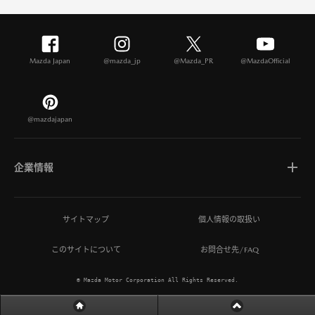
Mazda Japan
@mazda_jp
@Mazda_PR
@MazdaOfficial
@mazdajapan
企業情報
マツダについて
サイトマップ
個人情報の取扱い
このサイトについて
お問合せ先/FAQ
ひとを想う価値創造
© Mazda Motor Corporation All Rights Reserved.
MAZDA MIRAI BASE