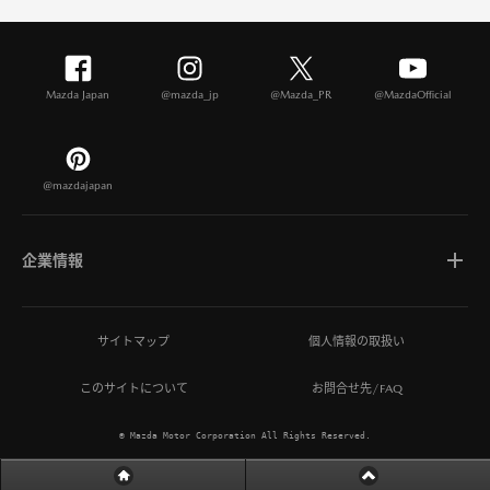
Mazda Japan
@mazda_jp
@Mazda_PR
@MazdaOfficial
@mazdajapan
企業情報
マツダについて
サイトマップ
個人情報の取扱い
このサイトについて
お問合せ先/FAQ
ひとを想う価値創造
© Mazda Motor Corporation All Rights Reserved.
MAZDA MIRAI BASE