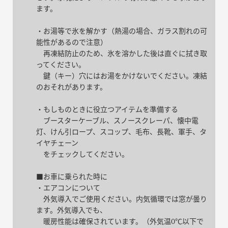
ます。
・お湯等で氷を解かす（熱湯の場合、ガラス割れの可
能性があるので注意）
再凍結防止のため、氷を溶かした後は直ぐに拭き取
ってください。
鍵（キー）穴にはお湯をかけないでください。凍結
のおそれがあります。
・もしものときに役立つアイテムを準備する
ブースターケーブル、スノースクレーパ、懐中電
灯、けん引ロープ、スコップ、毛布、長靴、軍手、タ
イヤチェーン
をチェックしてください。
■お車に乗られた時に
・エアコンについて
外気導入でご使用ください。内気循環では窓が曇り
ます。外気導入でも、
暖房性能は確保されています。（外気温0℃以下で