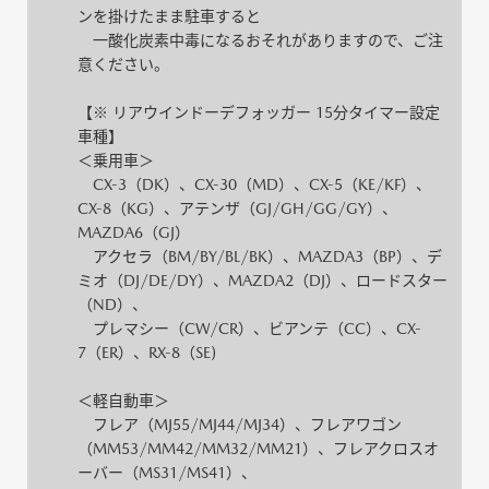
ンを掛けたまま駐車すると
一酸化炭素中毒になるおそれがありますので、ご注
意ください。
【※ リアウインドーデフォッガー 15分タイマー設定
車種】
＜乗用車＞
CX-3（DK）、CX-30（MD）、CX-5（KE/KF）、
CX-8（KG）、アテンザ（GJ/GH/GG/GY）、
MAZDA6（GJ）
アクセラ（BM/BY/BL/BK）、MAZDA3（BP）、デ
ミオ（DJ/DE/DY）、MAZDA2（DJ）、ロードスター
（ND）、
プレマシー（CW/CR）、ビアンテ（CC）、CX-
7（ER）、RX-8（SE)
＜軽自動車＞
フレア（MJ55/MJ44/MJ34）、フレアワゴン
（MM53/MM42/MM32/MM21）、フレアクロスオ
ーバー（MS31/MS41）、