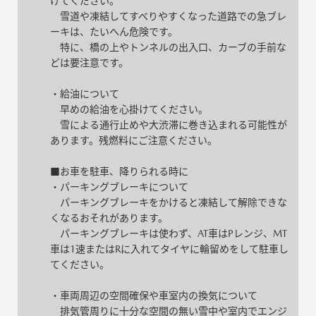
けてください。
雪道や凍結してすべりやすくなった道路での急ブレ
ーキは、たいへん危険です。
特に、橋の上やトンネルの出入口、カーブの手前な
どは要注意です。
・給油について
早めの給油を心掛けてください。
雪による通行止めや大渋滞に巻き込まれる可能性が
あります。残燃料にご注意ください。
■お車を駐車、降りられる時に
・パーキングブレーキについて
パーキングブレーキをかけると凍結して解除できな
くなるおそれがあります。
パーキングブレーキは使わず、AT車はPレンジ、MT
車は1速またはRに入れてタイヤに輪留めをして駐車し
てください。
・車両周辺の空間確保や車室内の換気について
排気管周りに十分な空間の無い雪中や室内でエンジ