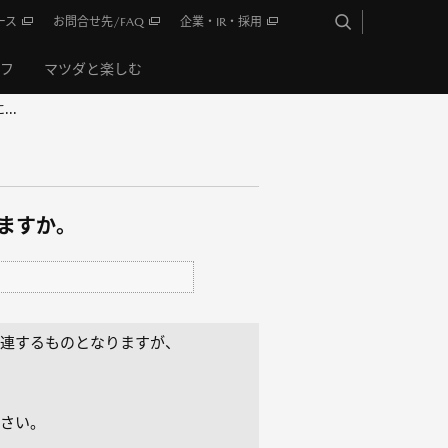
ース
お問合せ先/FAQ
企業・IR・採用
イフ
マツダと楽しむ
..
りますか。
関連するものとなりますが、
さい。