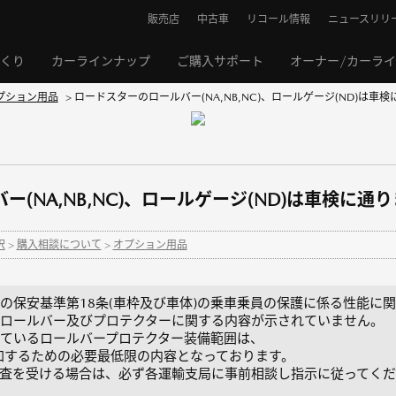
販売店
中古車
リコール情報
ニュースリリ
くり
カーラインナップ
ご購入サポート
オーナー/カーラ
プション用品
>
ロードスターのロールバー(NA,NB,NC)、ロールゲージ(ND)は車検に.
(NA,NB,NC)、ロールゲージ(ND)は車検に通
択
>
購入相談について
>
オプション用品
の保安基準第18条(車枠及び車体)の乗車乗員の保護に係る性能に
ロールバー及びプロテクターに関する内容が示されていません。
ているロールバープロテクター装備範囲は、
参加するための必要最低限の内容となっております。
査を受ける場合は、必ず各運輸支局に事前相談し指示に従ってくだ