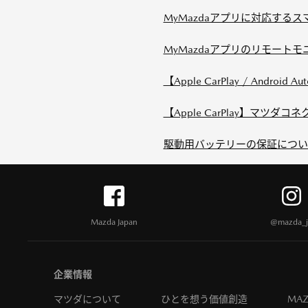
MyMazdaアプリに対応する
MyMazdaアプリのリモート
【Apple CarPlay / Android Au
【Apple CarPlay】マツダコネク
駆動用バッテリーの保証について教
Mazda Japan
@mazda_j
企業情報
マツダについて
ひとを想う価値創造
MAZ