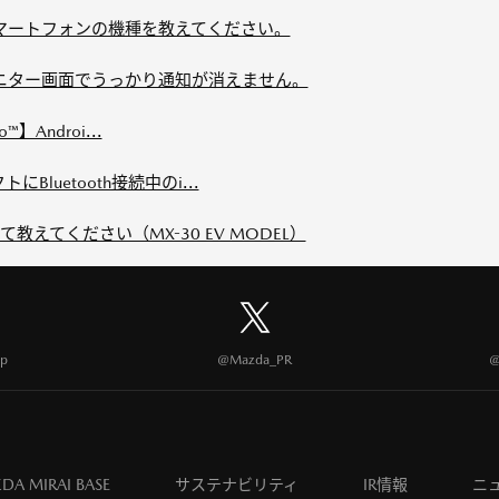
スマートフォンの機種を教えてください。
モニター画面でうっかり通知が消えません。
to™】Androi...
トにBluetooth接続中のi...
えてください（MX-30 EV MODEL）
p
@Mazda_PR
@
DA MIRAI BASE
サステナビリティ
IR情報
ニ