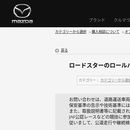
ブランド
クルマづ
カテゴリーから選択
>
購入相談について
>
オ
戻る
ロードスターのロールバー
カテゴリー :
カテゴリーから選
お問い合わせは、道路運送車両
保安基準の告示や技術基準には
また、取扱説明書等に記載され
JAF公認レースなどの競技に
従いまして、公道走行や継続検