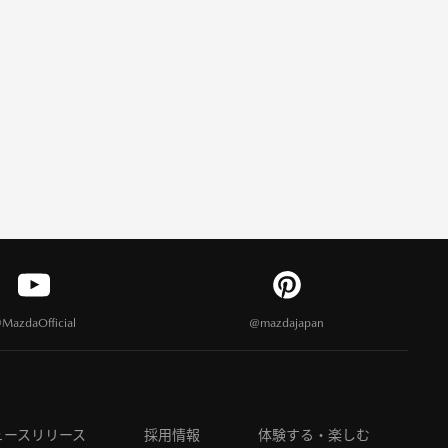
MazdaOfficial
@mazdajapan
ュースリリース
採用情報
体験する・楽しむ