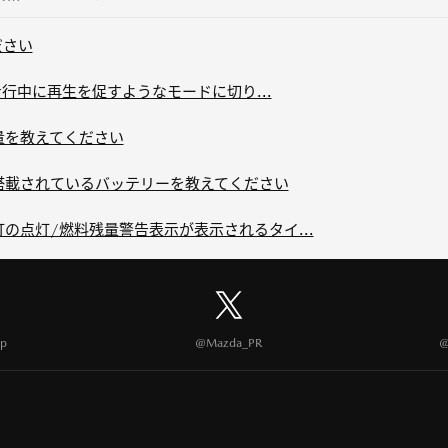
ださい
通常走行中に再生を促すようなモードに切り...
容量を教えてください
に搭載されているバッテリーを教えてください
灯の点灯/燃料残量警告表示が表示されるタイ...
p
@Mazda_PR
@