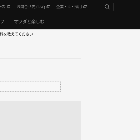
ース
お問合せ先/FAQ
企業・IR・採用
イフ
マツダと楽しむ
用燃料を教えてください