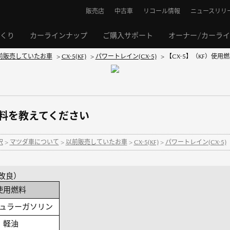
販売店
中古車
リコール情報
ニュースリリ
くり
カーラインナップ
ご購入サポート
オーナー/カーラ
前販売していたお車
>
CX-5(KF)
>
パワートレイン(CX-5)
>
【CX-5】（KF）使
燃料を教えてください
択
>
マツダ車について
>
以前販売していたお車
>
CX-5(KF)
>
パワートレイン(CX-5)
品改良）
使用燃料
ュラーガソリン
軽油