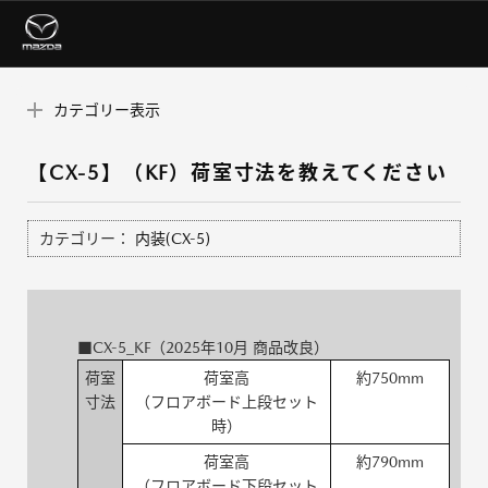
カテゴリー表示
【CX-5】（KF）荷室寸法を教えてください
カテゴリー：
内装(CX-5)
■CX-5_KF（2025年10月 商品改良）
荷室
荷室高
約750mm
寸法
（フロアボード上段セット
時）
荷室高
約790mm
（フロアボード下段セット