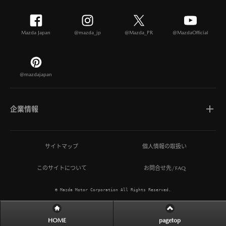
Mazda Japan
@mazda_jp
@Mazda_PR
@MazdaOfficial
@mazdajapan
企業情報
マツダについて
サイトマップ
個人情報の取扱い
このサイトについて
お問合せ先/FAQ
ひとを想う価値創造
© Mazda Motor Corporation All Rights Reserved.
MAZDA MIRAI BASE
HOME
pagetop
サステナビリティ