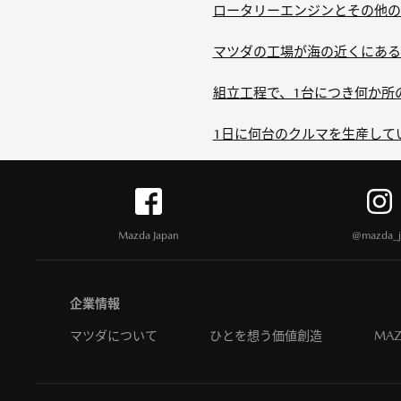
ロータリーエンジンとその他の
マツダの工場が海の近くにある
組立工程で、1台につき何か所
1日に何台のクルマを生産して
Mazda Japan
@mazda_j
企業情報
マツダについて
ひとを想う価値創造
MAZ