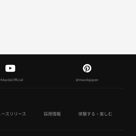
MazdaOfficial
@mazdajapan
ュースリリース
採用情報
体験する・楽しむ