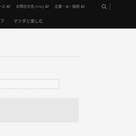
ース
お問合せ先/FAQ
企業・IR・採用
イフ
マツダと楽しむ