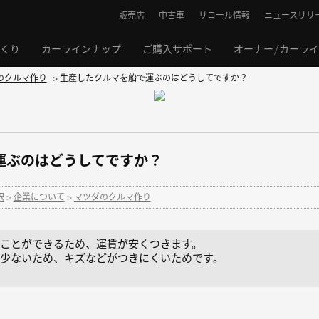
販売店
中古車
リコール情報
ニュースリリ
くり
カーラインナップ
ご購入サポート
オーナー/カーラ
のクルマ作り
>
生産したクルマを船で運ぶのはどうしてですか？
運ぶのはどうしてですか？
択
>
企業について
>
マツダのクルマ作り
ことができるため、運賃が安くつきます。
少ないため、キズなどがつきにくいためです。