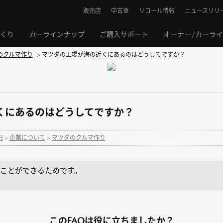
販売店
中古車
リコール情報
ニュースリリ
くり
カーラインナップ
ご購入サポート
オーナー/カーラ
のクルマ作り
>
マツダの工場が海の近くにあるのはどうしてですか？
くにあるのはどうしてですか？
択
>
企業について
>
マツダのクルマ作り
ことができるためです。
このFAQは役に立ちましたか？