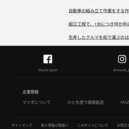
自動車の組み立て作業をする作
組立工程で、1台につき何か所
生産したクルマを船で運ぶのは
Mazda Japan
@mazda_j
企業情報
マツダについて
ひとを想う価値創造
MAZ
サイトマップ
個人情報の取扱い
このサイトについて
お問合せ