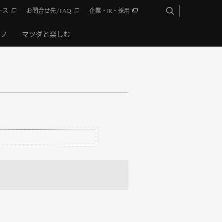
ース
お問合せ先/FAQ
企業・IR・採用
イフ
マツダと楽しむ