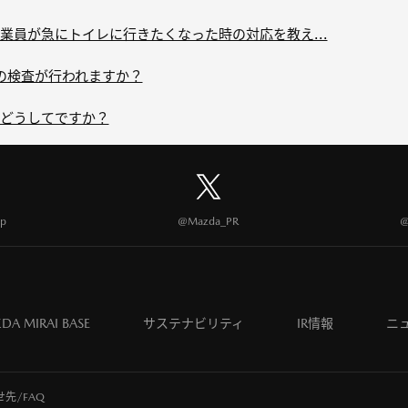
業員が急にトイレに行きたくなった時の対応を教え...
の検査が行われますか？
どうしてですか？
p
@Mazda_PR
@
DA MIRAI BASE
サステナビリティ
IR情報
ニ
先/FAQ