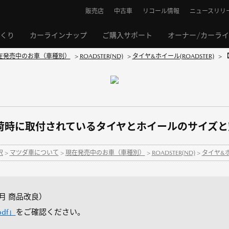
販売店
中古車
リコール情報
ニュースリリ
くり
カーラインナップ
ご購入サポート
オーナー/カーラ
在発売中のお車（車種別）
>
ROADSTER(ND)
>
タイヤ&ホイール(ROADSTER)
>
【
場出荷時に取付されているタイヤとホイールのサイズ
択
>
マツダ車について
>
現在発売中のお車（車種別）
>
ROADSTER(ND)
>
タイヤ&ホイ
12月 商品改良）
pdf」
をご確認ください。