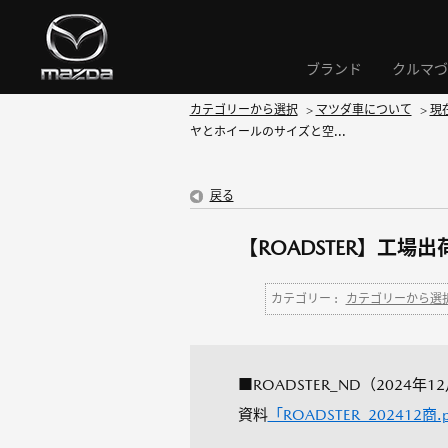
ブランド
クルマづ
カテゴリーから選択
>
マツダ車について
>
現
ヤとホイールのサイズと空...
戻る
【ROADSTER】工
カテゴリー :
カテゴリーから選
■ROADSTER_ND（2024年
資料
「ROADSTER_202412商.