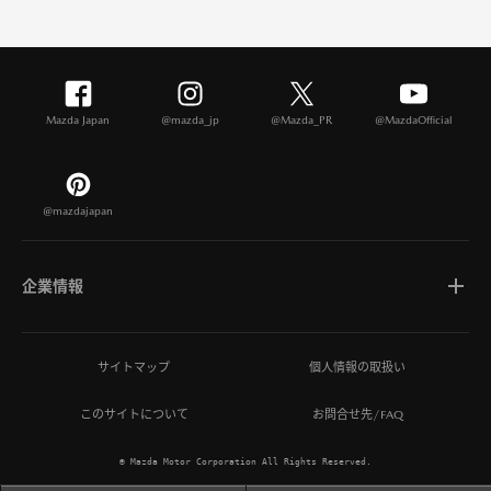
Mazda Japan
@mazda_jp
@Mazda_PR
@MazdaOfficial
@mazdajapan
企業情報
マツダについて
サイトマップ
個人情報の取扱い
このサイトについて
お問合せ先/FAQ
ひとを想う価値創造
© Mazda Motor Corporation All Rights Reserved.
MAZDA MIRAI BASE