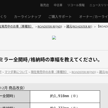
販売店
中古車
リコール情報
ニュースリリ
くり
カーラインナップ
ご購入サポート
オーナー/カーラ
在発売中のお車（車種別）
>
ROADSTER RF(ND)
>
諸元(ROADSTER RF)
>
【ROA
】ドアミラー全開時/格納時の車幅を教えてください。
択
>
マツダ車について
>
現在発売中のお車（車種別）
>
ROADSTER RF(ND)
>
諸元(RO
4年12月 商品改良）
ー全開時）
約1,918mm（※）