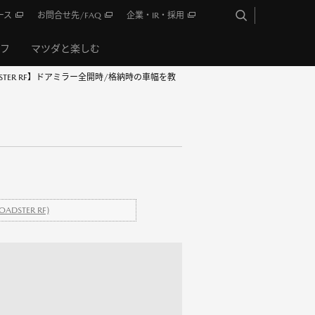
ース
お問合せ先/FAQ
企業・IR・採用
イフ
マツダと楽しむ
DSTER RF】ドアミラー全開時/格納時の車幅を教
ADSTER RF)