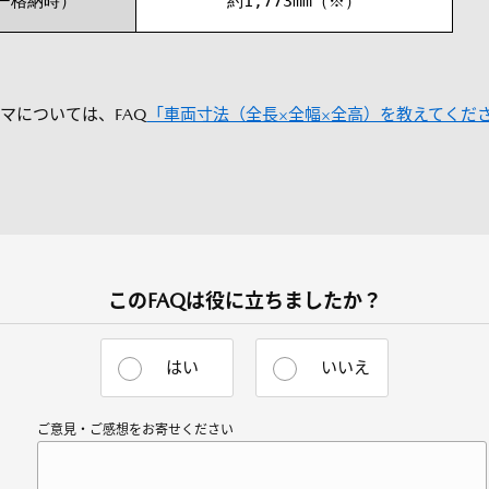
ー格納時）
約1,773mm（※）
マについては、FAQ
「車両寸法（全長×全幅×全高）を教えてくだ
このFAQは役に立ちましたか？
はい
いいえ
ご意見・ご感想をお寄せください