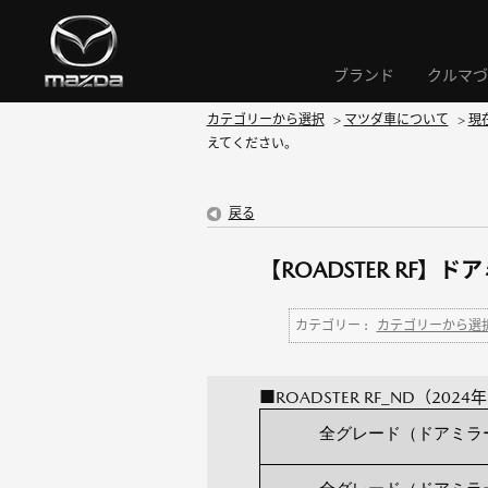
ブランド
クルマづ
カテゴリーから選択
>
マツダ車について
>
現
えてください。
戻る
【ROADSTER RF
カテゴリー :
カテゴリーから選
■ROADSTER RF_ND（202
全グレード（ドアミラ