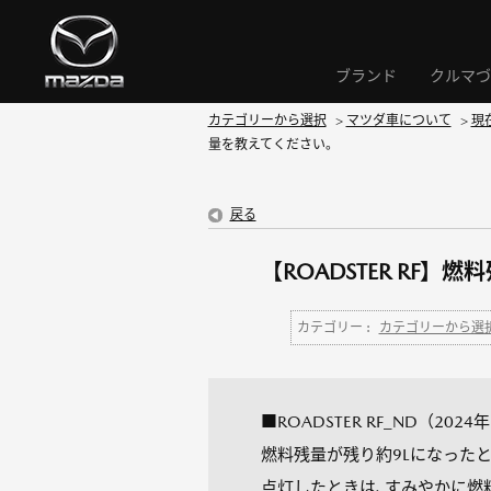
ブランド
クルマづ
カテゴリーから選択
>
マツダ車について
>
現
量を教えてください。
戻る
【ROADSTER RF
カテゴリー :
カテゴリーから選
■ROADSTER RF_ND（202
燃料残量が残り約9Lになった
点灯したときは､すみやかに燃