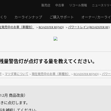
販売店
中古車
リコール情報
ニュースリリ
くり
カーラインナップ
ご購入サポート
オーナー/カーラ
在発売中のお車（車種別）
>
ROADSTER RF(ND)
>
パワートレイン(ROADSTER RF)
】燃料残量警告灯が点灯する量を教えてください。
択
>
マツダ車について
>
現在発売中のお車（車種別）
>
ROADSTER RF(ND)
>
パワート
4年12月 商品改良）
ときに点灯します。
料を補給してください。