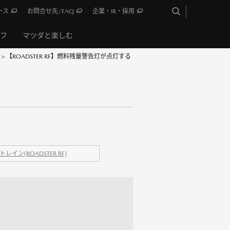
ース
お問合せ先/FAQ
企業・IR・採用
イフ
マツダと楽しむ
>
【ROADSTER RF】燃料残量警告灯が点灯する
レイン(ROADSTER RF)