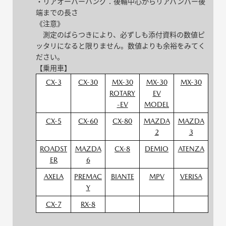
・リアオーバーハング：後輪中心からリアバンパー後
端までの長さ
《注意》
測定のばらつきにより、必ずしも添付資料の数値ピ
ッタリになると限りません。数値よりも余裕をみてく
ださい。
【乗用車】
CX-3
CX-30
MX-30
MX-30
MX-30
ROTARY
EV
-EV
MODEL
CX-5
CX-60
CX-80
MAZDA
MAZDA
2
3
ROADST
MAZDA
CX-8
DEMIO
ATENZA
ER
6
AXELA
PREMAC
BIANTE
MPV
VERISA
Y
CX-7
RX-8