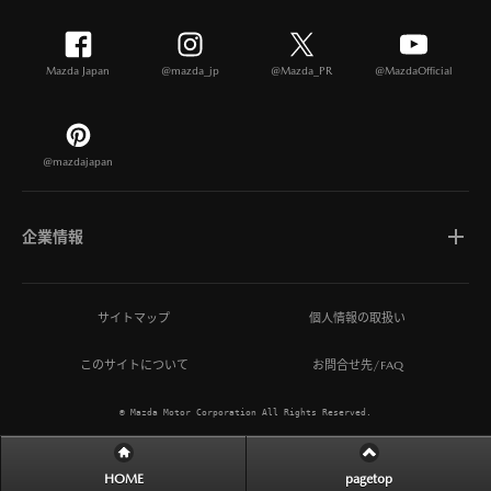
Mazda Japan
@mazda_jp
@Mazda_PR
@MazdaOfficial
@mazdajapan
企業情報
マツダについて
サイトマップ
個人情報の取扱い
このサイトについて
お問合せ先/FAQ
ひとを想う価値創造
© Mazda Motor Corporation All Rights Reserved.
MAZDA MIRAI BASE
HOME
pagetop
サステナビリティ