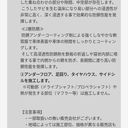
した重ね合わせの部分や隙間、中空部が存在します。
こうしたサビを生む温床になり易い部分への浸透性が
非常に高く、深く浸透する事で効果的な防錆性能を発
揮します。
≪2層防錆≫
防錆アンダーコーティング剤による強くしなやかな軟
質膜で車体表面や車体の隙間をしっかりとコーティン
グします。
そして高浸透性防錆剤を鉄板の折返しや袋状内部に噴
霧する事で内側からの錆を防ぎ、長期間に渡り高い防
錆性能を発揮します。
②アンダーフロア、足回り、タイヤハウス、サイドシ
ルを施工します。
※可動部（ドライブシャフト/プロペラシャフト）や
熱が発生する部位（マフラー等）は施工しません。
【注意事項】
・一部取扱いの無い販売会社がございます。
・地域によっては施工部位、価格が異なる販売店も