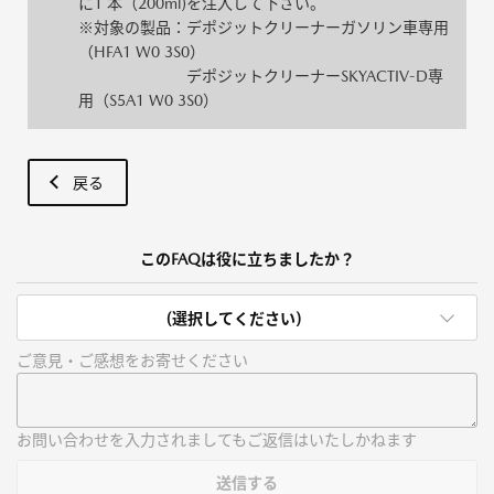
に1 本（200ml)を注入して下さい。
※対象の製品：デポジットクリーナーガソリン車専用
（HFA1 W0 3S0）
デポジットクリーナーSKYACTIV-D専
用（S5A1 W0 3S0）
戻る
このFAQは役に立ちましたか？
(選択してください)
ご意見・ご感想をお寄せください
お問い合わせを入力されましてもご返信はいたしかねます
送信する