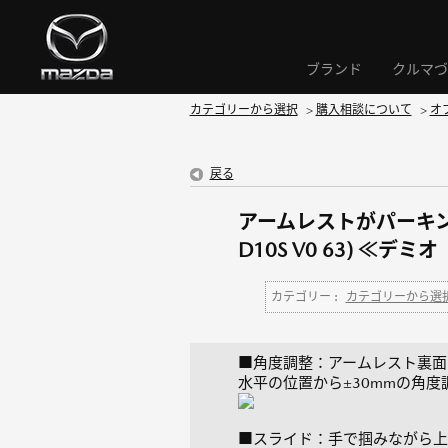
ブランド
クルマづ
カテゴリーから選択
>
購入相談について
>
オ
戻る
アームレストがパーキング
D10S V0 63) ≪デ
カテゴリー :
カテゴリーから選
■角度調整：アームレスト裏面
水平の位置から±30mmの角度
■スライド：手で掴みながら上