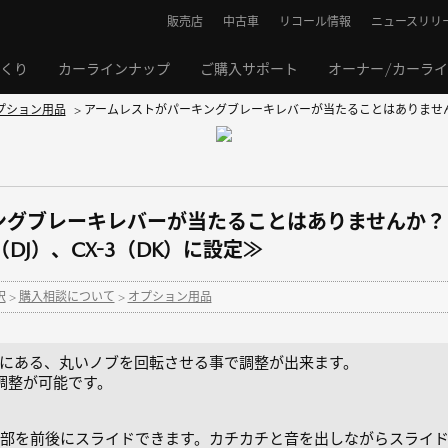
販売店
中古車
リコール情報
ニュースリリ
くり
カーラインナップ
ご購入サポート
オーナー/カーラ
プション用品
>
アームレストがパーキングブレーキレバーが当たることはありませんか？
ブレーキレバーが当たることはありませんか？（SOP:
ミオ（DJ）、CX-3（DK）に設定≫
択
>
購入相談について
>
オプション用品
にある、丸いノブを回転させる事で調整が出来ます。
調整が可能です。
部を前後にスライドできます。カチカチと音を出しながらスライド