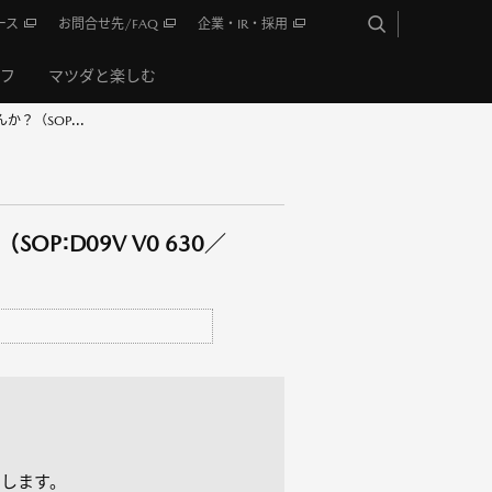
ース
お問合せ先/FAQ
企業・IR・採用
イフ
マツダと楽しむ
（SOP...
D09V V0 630／
します。