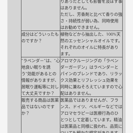
りあったとしても影響を及ぼす事
はありません。
ただし、芳香剤と比べて香りの強
さ・持続性が弱い為、同時使用
はお勧めできません。
成分はどういったも
植物などから抽出した、100%天
のですか？
然のエッセンシャルオイルです。
それぞれのオイルに特長があり
ます。
”ラベンダ－”は、”心
アロマクルージングの「ラベン
地良い眠りを誘
ダーガーデン」はラベンダーと
う”効能があるとの
パインのブレンドであり、リラッ
情報がありますが、
クス効果とリフレッシュ効果を
居眠り運転等に対し
同時に兼ねそろえていますので心
て大丈夫ですか？
配はありません。
販売する商品は医薬
医薬品ではありませんが、フラ
品ではないのです
ンス、ドイツ、ベルギーなどでは
か？
アロマセラピーは医療行為のひ
とつとして定着しています。精油
は医薬品と同様に扱われ、品質に
ついても細かな規定があります。