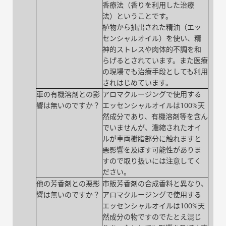
香療法（香りを利用した治療
法）ということです。
植物から抽出された精油（エッ
センシャルオイル）を使い、精
神的ストレスや肉体的不調を和
らげるとされています。また医療
の現場でも治療手段としても利用
されはじめています。
車の有機溶剤との影
アロマクルージングで使用する
響は無いのですか？
エッセンシャルオイルは100%天
然成分であり、有機溶剤等を含ん
でいませんが、濃縮されたオイ
ルが車両樹脂部分に触れますと
悪影響を及ぼす可能性がありま
すので取り扱いには注意してく
ださい。
他の芳香剤との悪影
市販芳香剤の合成香料と異なり、
響は無いのですか？
アロマクルージングで使用する
エッセンシャルオイルは100%天
然成分の物ですのでたとえ混じ