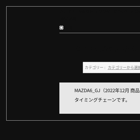
カテゴリーから選択
>
マツダ車について
>
以
(MAZDA6)
戻る
タイミングベルトかタイ
カテゴリー :
カテゴリーから選
MAZDA6_GJ（2022年12月 商
タイミングチェーンです。