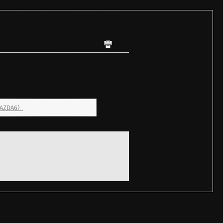
ベルトかタイミングチェーンかを教えてください
44
更新日時 : 2022/12/08 13:12
印刷
ZDA6）