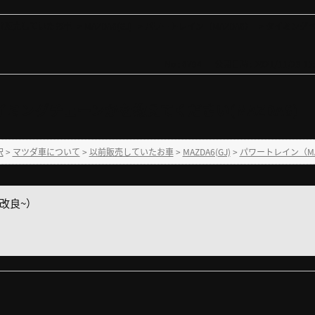
前販売していたお車
>
MAZDA6(GJ)
>
パワートレイン（MAZDA6）
>
タイミング
No : 6794
公開日時 : 2021/11/23 15:
ミングチェーンかを教えてください(MAZDA6)
択
>
マツダ車について
>
以前販売していたお車
>
MAZDA6(GJ)
>
パワートレイン（MA
品改良~）