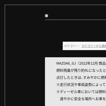
カテゴリーから選択
>
マツダ車について
>
以
戻る
燃料残量警告灯が点灯す
カテゴリー :
カテゴリーから選
MAZDA6_GJ（2022年12月 商
燃料残量が残り約9Lになった
点灯したときは､すみやかに燃
※走行状況や車両姿勢によって
※ディーゼル車においては燃料
速やかに安全な場所へお車を移