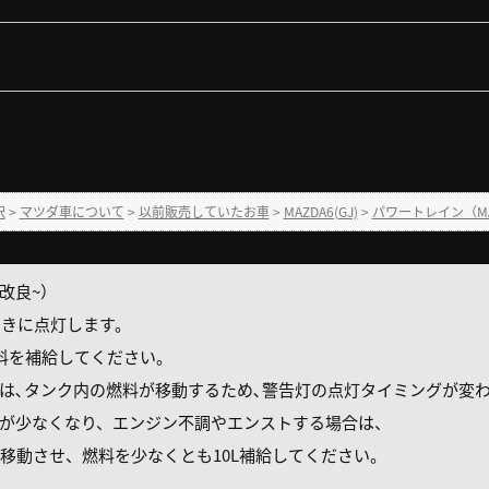
前販売していたお車
>
MAZDA6(GJ)
>
パワートレイン（MAZDA6）
>
燃料残量警告
No : 6796
公開日時 : 2021/11/23 09:
る量を教えてください(MAZDA6)
択
>
マツダ車について
>
以前販売していたお車
>
MAZDA6(GJ)
>
パワートレイン（MA
品改良~）
ときに点灯します。
料を補給してください。
は､タンク内の燃料が移動するため､警告灯の点灯タイミングが変
が少なくなり、エンジン不調やエンストする場合は、
動させ、燃料を少なくとも10L補給してください。