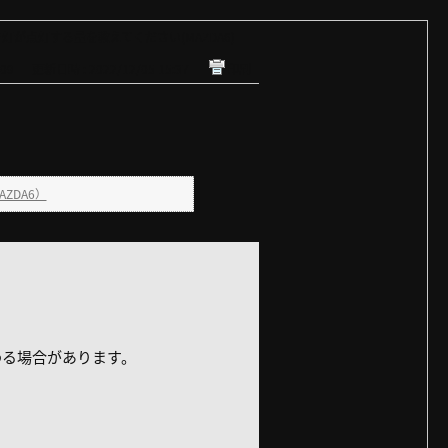
灯が点灯する量を教えてください(MAZDA6)
09
更新日時 : 2022/12/05 15:37
印刷
ZDA6）
わる場合があります。