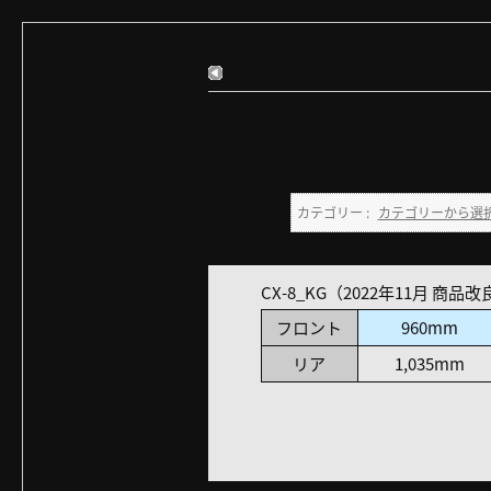
カテゴリーから選択
>
マツダ車について
>
以
戻る
バンパーを含むフロント
カテゴリー :
カテゴリーから選
CX-8_KG（2022年11月 商品改
フロント
960mm
リア
1,035mm