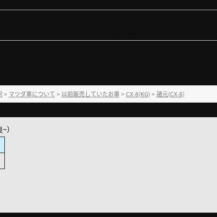
前販売していたお車
>
CX-8(KG)
>
諸元(CX-8)
>
バンパーを含むフロントとリアのオ
No : 6861
公開日時 : 2021/11/17 17:
とリアのオーバーハングを教えてください(CX-8
択
>
マツダ車について
>
以前販売していたお車
>
CX-8(KG)
>
諸元(CX-8)
良~）