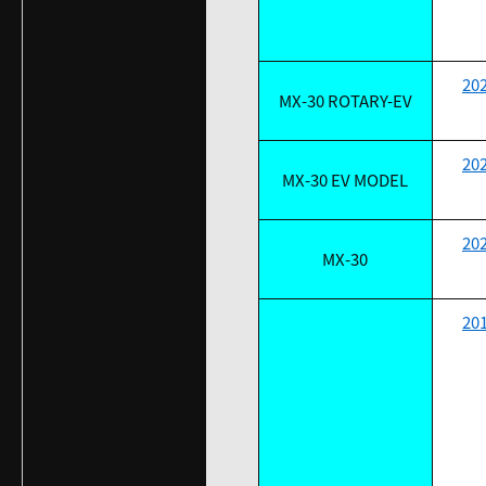
20
MX-30 ROTARY-EV
20
MX-30 EV MODEL
20
MX-30
20