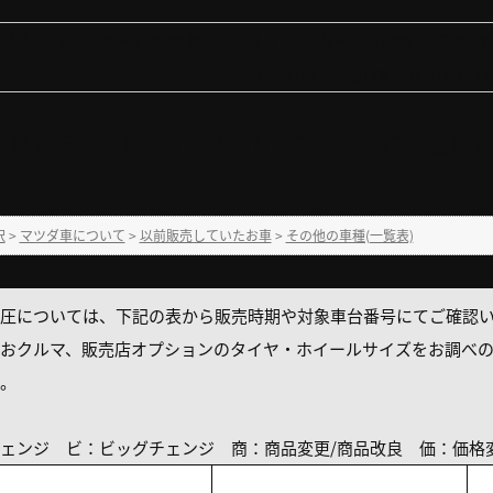
前販売していたお車
>
その他の車種(一覧表)
>
工場出荷時に装着されているタイヤと
No : 7148
公開日時 : 2021/12/14 10:
ているタイヤとホイールのサイズと空気圧を教えて
択
>
マツダ車について
>
以前販売していたお車
>
その他の車種(一覧表)
圧については、下記の表から販売時期や対象車台番号にてご確認
おクルマ、販売店オプションのタイヤ・ホイールサイズをお調べ
。
ェンジ ビ：ビッグチェンジ 商：商品変更/商品改良 価：価格