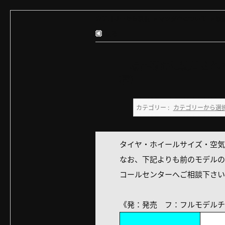
カテゴリーから選択
>
マツダ車について
>
以
戻る
工場出荷時に装着され
種）
カテゴリー :
カテゴリーから選
タイヤ・ホイールサイズ・空気
なお、下記よりも前のモデルの
コールセンターへご相談下さい
《発：発売 フ：フルモデルチ