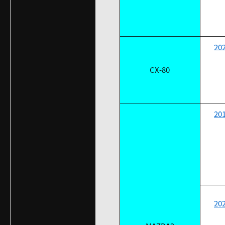
20
CX-80
20
20