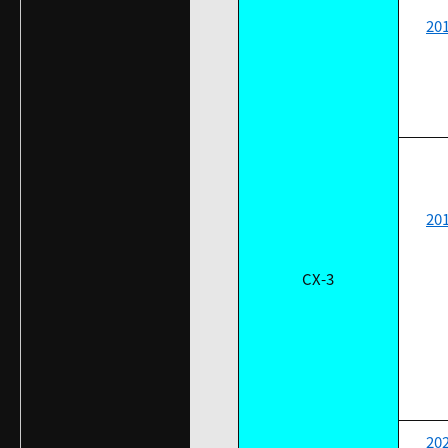
20
20
CX-3
20