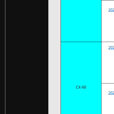
20
20
CX-60
20