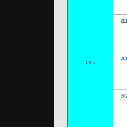
20
20
CX-5
20