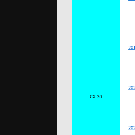
20
20
CX-30
20