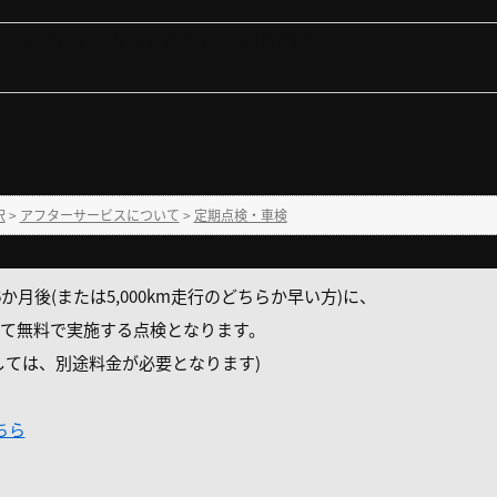
て
>
定期点検・車検
>
新車6か月点検とは何ですか？
No : 7
ですか？
択
>
アフターサービスについて
>
定期点検・車検
月後(または5,000km走行のどちらか早い方)に、
て無料で実施する点検となります。
しては、別途料金が必要となります)
ちら