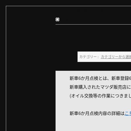
カテゴリーから選択
>
アフターサービスについ
戻る
新車6か月点検とは何
カテゴリー :
カテゴリーから選
新車6か月点検とは、新車登録6か
新車購入されたマツダ販売店に
(オイル交換等の作業につきま
新車6か月点検内容の詳細は
こ