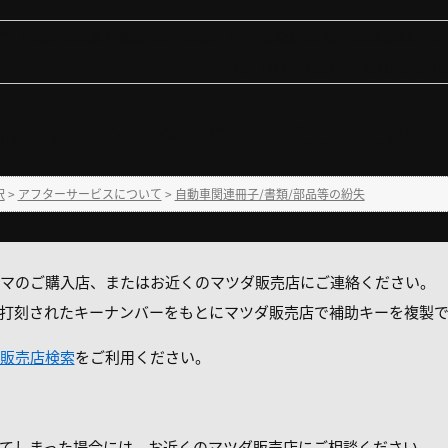
て
>
自動車関連冊子/書類/部品等の紛失
>
キーを紛失した場合の対処方法と、ス
No : 7314
公開日時 : 2021/03/05 13:
対処方法と、スペアキーについて教えてください。
択
>
アフターサービスについて
>
自動車関連冊子/書類/部品等の紛失
マのご購入店、またはお近くのマツダ販売店にご連絡ください。
打刻されたキーナンバーをもとにマツダ販売店で補助キーを複製で
販売店検索
をご利用ください。
てしまった場合には、お近くのマツダ販売店にご相談ください。