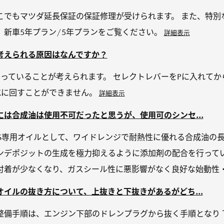
こでもマツダ延長保証の保証修理が受けられます。 また、特別
 新車5年プラン/5年プランをご覧ください。
詳細表示
考えられる原因はなんですか？
っていることが考えられます。 セレクトレバーをPに入れてか
CKに回すことができません。
詳細表示
は合成油は使用不可だったと思うが、使用可のシンセ...
SIS専用オイルとして、ワイドレンジで耐熱性に優れる合成油の
ンデポジットの生成を極力抑えるように添加剤の配合を行ってい
着が少なくなり、ガスシール性に悪影響がなく良好な始動性・燃
イルの抜き方について、上抜きと下抜きがあるがどち...
整備手順は、エンジン下部のドレンプラグから抜く手順となり 