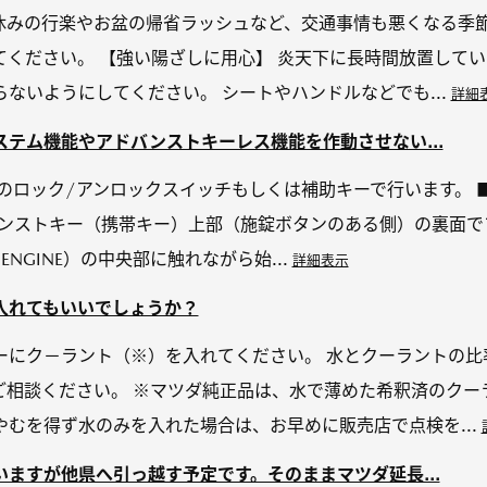
休みの行楽やお盆の帰省ラッシュなど、交通事情も悪くなる季節
てください。 【強い陽ざしに用心】 炎天下に長時間放置して
ないようにしてください。 シートやハンドルなどでも...
詳細
テム機能やアドバンストキーレス機能を作動させない...
のロック/アンロックスイッチもしくは補助キーで行います。 
バンストキー（携帯キー）上部（施錠ボタンのある側）の裏面で
P ENGINE）の中央部に触れながら始...
詳細表示
入れてもいいでしょうか？
ーにク－ラント（※）を入れてください。 水とクーラントの比
ご相談ください。 ※マツダ純正品は、水で薄めた希釈済のクー
むを得ず水のみを入れた場合は、お早めに販売店で点検を...
ますが他県へ引っ越す予定です。そのままマツダ延長...