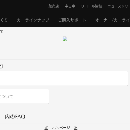
販売店
中古車
リコール情報
ニュースリリ
くり
カーラインナップ
ご購入サポート
オーナー/カーラ
て
 内のFAQ
≪
2 / 9ページ
≫