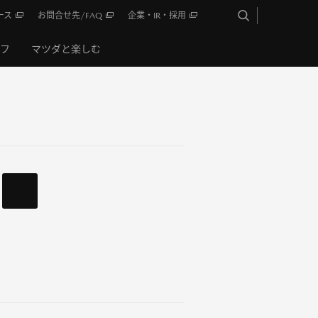
ース
お問合せ先/FAQ
企業・IR・採用
イフ
マツダと楽しむ