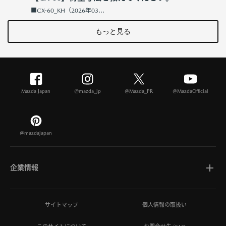
■CX-60_KH（2026年03...
もっと見る
Mazda Japan
@mazda_jp
@Mazda_PR
@MazdaOfficial
@mazdajapan
企業情報
マツダについて
サイトマップ
個人情報の取扱い