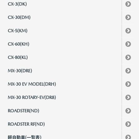
CX-3(DK)
CX-30(DM)
CX-5(KM)
CX-60(KH)
CX-80(KL)
MX-30(DRE)
MX-30 EV MODEL(DRH)
MX-30 ROTARY-EV(DR8)
ROADSTER(ND)
ROADSTER RF(ND)
軽自動車(一覧表)