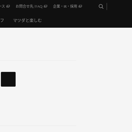
ース
お問合せ先/FAQ
企業・IR・採用
イフ
マツダと楽しむ