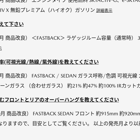
0月 商品改良） エンジンタイプ 使用燃料 SKYACTIV-G、e-SKY
KYACTIV X 無鉛プレミアム（ハイオク）ガソリン
詳細表示
教えて下さい
10月 商品改良） ＜FASTBACK＞ ラゲッジルーム容量（通常時） 3
示
ト率(可視光線/熱線/紫外線)を教えてください
0月 商品改良） FASTBACK / SEDAN ガラス呼称/色調 可視光
ガラス （合わせガラス） 約21% 約47% 約100% IRカットガラ
含むフロントとリアのオーバーハングを教えてください
0月 商品改良） FASTBACK SEDAN フロント 約915mm 約920mm
りますので、目安としてご覧ください。 以上の発売月より以前