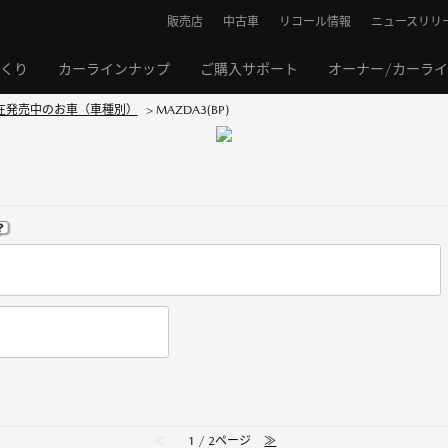
販売店
中古車
リコール情報
ニュースリリ
くり
カーラインナップ
ご購入サポート
オーナー/カーラ
在発売中のお車（車種別）
>
MAZDA3(BP)
≪
1 / 2ページ
≫