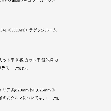
ACTIV G 無鉛レギュラーガソリン
34L ＜SEDAN＞ ラゲッジルーム
線 カット率 熱線 カット率 紫外線 カ
ス ...
詳細表示
 リア 約820mm 約1,025mm ※
のおクルマについては、F...
詳細